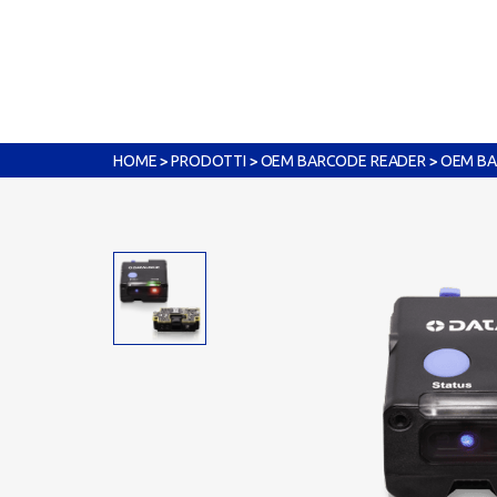
>
>
>
HOME
PRODOTTI
OEM BARCODE READER
OEM BA