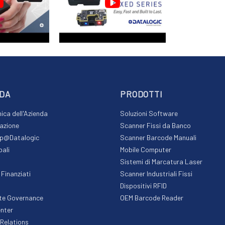
DA
PRODOTTI
ca dell'Azienda
Soluzioni Software
azione
Scanner Fissi da Banco
ip@Datalogic
Scanner Barcode Manuali
bali
Mobile Computer
Sistemi di Marcatura Laser
 Finanziati
Scanner Industriali Fissi
Dispositivi RFID
te Governance
OEM Barcode Reader
nter
 Relations