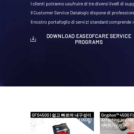
I clienti potranno usufruire di tre diversi livelli di
Il Customer Service Datalogic dispone di professioni
Il nostro portafoglio di servizi standard comprende 
DOWNLOAD EASEOFCARE SERVICE
PROGRAMS
tal Link
GFS4500 | 쉽고 빠르며 내구성이
Gryphon™ 4500 Fix
강한 모듈형 마운트 스캐너 (KOR)
Attaching and ret
cable (tutorial)