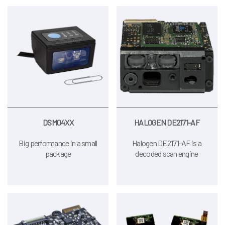
DSM04XX
HALOGEN DE2171-AF
Big performance in a small
Halogen DE2171-AF is a
package
decoded scan engine