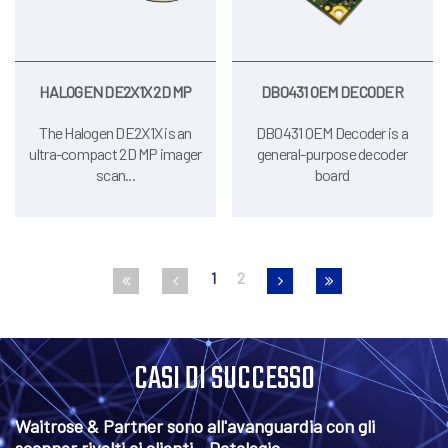
HALOGEN DE2X1X 2D MP
DB0431 OEM DECODER
The Halogen DE2X1X is an
DB0431 OEM Decoder is a
ultra-compact 2D MP imager
general-purpose decoder
scan...
board
1
2
CASI DI SUCCESSO
Waitrose & Partner sono all'avanguardia con gli