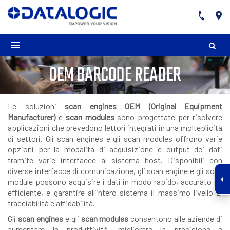
OEM BARCODE READER
Le soluzioni
scan engines OEM (Original Equipment
Manufacturer)
e
scan modules
sono progettate per risolvere
applicazioni che prevedono lettori integrati in una molteplicità
di settori. Gli scan engines e gli scan modules offrono varie
opzioni per la modalità di acquisizione e output dei dati
tramite varie interfacce al sistema host. Disponibili con
diverse interfacce di comunicazione, gli scan engine e gli scan
module possono acquisire i dati in modo rapido, accurato ed
efficiente, e garantire all’intero sistema il massimo livello di
tracciabilità e affidabilità.
Gli
scan engines
e gli
scan modules
consentono alle aziende di
aumentare la produttività, migliorare la precisione e