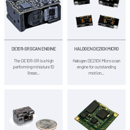
DE1011-SR SCAN ENGINE
HALOGEN DE210X MICRO
The DE1011-SR is a high
Halogen DE210X Micro scan
performing miniature 1D
engine for outstanding
linear...
motion...