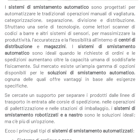
I
sistemi di smistamento automatico
sono progettati per
automatizzare le tradizionali operazioni manuali di vagliatura,
categorizzazione, separazione, divisione e distribuzione.
Sfruttano una serie di tecnologie, come lettori scanner di
codici a barre e altri sistemi di sensori, per massimizzare la
produttività, l'accuratezza e la flessibilità all'interno di
centri di
distribuzione
e
magazzini
. I
sistemi di smistamento
automatico
sono ideali quando le richieste di ordini e le
spedizioni aumentano oltre la capacità umana di soddisfarle
fisicamente. Sul mercato esiste un'ampia gamma di opzioni
disponibili per le
soluzioni di smistamento automatico
,
ognuna delle quali offre vantaggi in base alle esigenze
specifiche.
Se cercate un supporto per separare i prodotti dalle linee di
trasporto in entrata alle corsie di spedizione, nelle operazioni
di pallettizzazione e nelle stazioni di imballaggio, i
sistemi di
smistamento robotizzati
e a nastro
sono le soluzioni ideali;
ma c'è più di un'opzione.
Ecco i principali tipi di
sistemi di smistamento automatizzati
:
Sistema di prelievo a zone