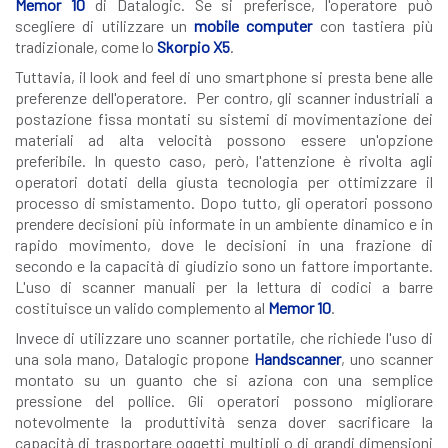
Memor 10
di Datalogic. Se si preferisce, l'operatore può
scegliere di utilizzare un
mobile computer
con tastiera più
tradizionale, come lo
Skorpio X5
.
Tuttavia, il look and feel di uno smartphone si presta bene alle
preferenze dell'operatore. Per contro, gli scanner industriali a
postazione fissa montati su sistemi di movimentazione dei
materiali ad alta velocità possono essere un'opzione
preferibile. In questo caso, però, l'attenzione è rivolta agli
operatori dotati della giusta tecnologia per ottimizzare il
processo di smistamento. Dopo tutto, gli operatori possono
prendere decisioni più informate in un ambiente dinamico e in
rapido movimento, dove le decisioni in una frazione di
secondo e la capacità di giudizio sono un fattore importante.
L'uso di scanner manuali per la lettura di codici a barre
costituisce un valido complemento al
Memor 10
.
Invece di utilizzare uno scanner portatile, che richiede l'uso di
una sola mano, Datalogic propone
Handscanner
, uno scanner
montato su un guanto che si aziona con una semplice
pressione del pollice. Gli operatori possono migliorare
notevolmente la produttività senza dover sacrificare la
capacità di trasportare oggetti multipli o di grandi dimensioni