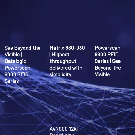
See Beyond the
Matrix 830-930
Powerscan
Visible |
| Highest
9600 RFID
Datalogic
throughput
Series | See
Powerscan
delivered with
Beyond the
9600 RFID
simplicity
Visible
Series
AV7000 12k |