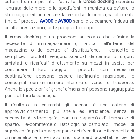
automatica su più lati. L’attività di
Cross docking
coordina
l'entrata delle merci e le spedizioni in maniera da evitare lo
stoccaggio ed aumentare la velocità di consegna al cliente
finale, i prodotti
AV900
e
AV500
sono le telecamere industriali
ad alte prestazioni giuste per questo scopo.
Il
cross docking
è un processo articolato che elimina la
necessità di immagazzinare gli articoli all'interno del
magazzino o del centro di distribuzione. Il concetto è
semplice: i prodotti vengono scaricati da camion o furgoni,
smistati e ricaricati direttamente su mezzi in uscita per
continuare il loro viaggio. I prodotti con medesima
destinazione possono essere facilmente raggruppati e
consegnati con un numero inferiore di veicoli di trasporto.
Anche le spedizioni di grandi dimensioni possono raggruppate
per facilitare la consegna.
Il risultato in entrambi gli scenari è una catena di
approvvigionamento più snella ed efficiente, senza la
necessità di stoccaggio, con un risparmio di tempo e di
spazio. L'e-commerce di Datalogic ha cambiato i modelli di
supply chain per la maggior parte dei rivenditori e il concetto di
omnicanalità è diventato uno standard accettabile per le