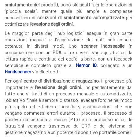
smistamento dei prodotti
, sono più adatti per le operazioni di
“piccola scala”, mentre quelle più ampie e complesse
necessitano di
soluzioni di smistamento automatizzate
per
ottimizzare
l'evasione degli ordini
.
La maggior parte degli hub logistici esegue in gran parte
operazioni manuali e l'acquisizione dei dati può essere
ottenuta in diversi modi. Uno
scanner indossabile
in
combinazione con un
PDA
offre diversi vantaggi, tra cui la
lettura rapida e continua dei codici a barre, con un feedback
semplice e completo grazie al
Memor 10
, collegato a un
Handscanner
via Bluetooth.
Per ogni
centro di distribuzione
o
magazzino
, il processo più
importante è
l'evasione degli ordini
. Indipendentemente dal
fatto che si tratti di un processo manuale o automatizzato,
l'obiettivo finale è sempre lo stesso: evadere l'ordine nel modo
più rapido ed efficiente possibile, assicurandosi che non
vengano commessi errori durante il processo. Il processo di
prelievo da persona a merce (PTG) è un processo in cui le
istruzioni vengono trasmesse dall'ERP o dal sistema di
gestione magazzino a un potente dispositivo portatile come il