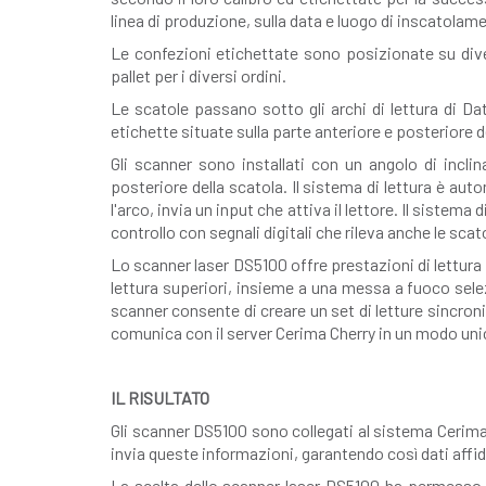
linea di produzione, sulla data e luogo di inscatolam
Le confezioni etichettate sono posizionate su div
pallet per i diversi ordini.
Le scatole passano sotto gli archi di lettura di Da
etichette situate sulla parte anteriore e posteriore d
Gli scanner sono installati con un angolo di inclin
posteriore della scatola. Il sistema di lettura è aut
l'arco, invia un input che attiva il lettore. Il sistem
controllo con segnali digitali che rileva anche le sca
Lo scanner laser DS5100 offre prestazioni di lettura
lettura superiori, insieme a una messa a fuoco selez
scanner consente di creare un set di letture sincron
comunica con il server Cerima Cherry in un modo uni
IL RISULTATO
Gli scanner DS5100 sono collegati al sistema Cerima 
invia queste informazioni, garantendo così dati affidab
La scelta dello scanner laser DS5100 ha permesso d