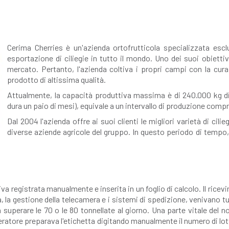
Cerima Cherries è un'azienda ortofrutticola specializzata es
esportazione di ciliegie in tutto il mondo. Uno dei suoi obiettivi p
mercato. Pertanto, l'azienda coltiva i propri campi con la cura
prodotto di altissima qualità.
Attualmente, la capacità produttiva massima è di 240.000 kg di 
dura un paio di mesi), equivale a un intervallo di produzione compres
Dal 2004 l'azienda offre ai suoi clienti le migliori varietà di cilieg
diverse aziende agricole del gruppo. In questo periodo di temp
iva registrata manualmente e inserita in un foglio di calcolo. Il ricevi
ita, la gestione della telecamera e i sistemi di spedizione, venivano
superare le 70 o le 80 tonnellate al giorno. Una parte vitale del n
peratore preparava l'etichetta digitando manualmente il numero di lott