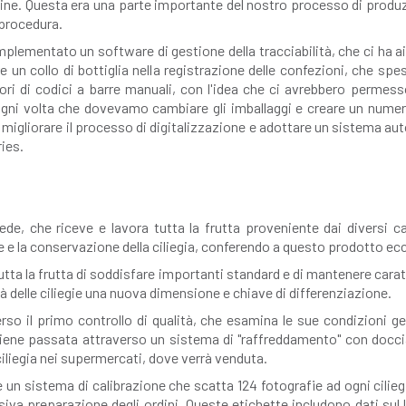
rigine. Questa era una parte importante del nostro processo di prod
 procedura.
lementato un software di gestione della tracciabilità, che ci ha aiu
 un collo di bottiglia nella registrazione delle confezioni, che s
ori di codici a barre manuali, con l'idea che ci avrebbero permesso 
 ogni volta che dovevamo cambiare gli imballaggi e creare un numer
gliorare il processo di digitalizzazione e adottare un sistema auto
ies.
ede, che riceve e lavora tutta la frutta proveniente dai diversi 
one e la conservazione della ciliegia, conferendo a questo prodotto 
 la frutta di soddisfare importanti standard e di mantenere caratter
à delle ciliegie una nuova dimensione e chiave di differenziazione.
o il primo controllo di qualità, che esamina le sue condizioni gener
a viene passata attraverso un sistema di "raffreddamento" con docci
ciliegia nei supermercati, dove verrà venduta.
che un sistema di calibrazione che scatta 124 fotografie ad ogni cilie
iva preparazione degli ordini. Queste etichette includono dati sul l