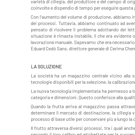
varietà di ciliegia, del produttore e del campo di o
coinvolte e dispendio di tempo per eseguire questa
Con l'aumento del volume di produzione, abbiamo imp
dei processi. Tuttavia, abbiamo continuato ad avere
pensato di risolvere il problema adottando dei lett
situazione è rimasta instabile, il che era evidente
lavorazione manuale. Sapevamo che era necessario mi
Eduard Cedó Sans, direttore generale di Cerima Cherr
LA SOLUZIONE
La società ha un magazzino centrale vicino alla s
tecnologie disponibili per la selezione, la calibrazi
La nuova tecnologia implementata ha permesso a tutta
categoria e dimensioni. Questo conferisce alla qualit
Quando la frutta arriva al magazzino passa attravers
determinare il mercato di destinazione, la ciliegi
processo di base utile per conservare più a lungo la 
Il frutto attraversa diversi processi, tra i quali an
secondo il loro calibro ed etichettate per la success