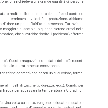
uzione, che richiedeva una grande quantità di persone
tato molto nell'ordinamento dei dati e nel controllo
pesso determinava la velocità di produzione. Abbiamo
di dare un po' di fluidità al processo. Tuttavia, la
o maggiore di scatole, o quando c'erano errori nella
matico, che ci avrebbe risolto il problema", afferma
campi. Questo magazzino è dotato delle più recenti
eccezionale un trattamento eccezionale.
istiche coerenti, con criteri unici di colore, forma,
ali (livelli di zucchero, durezza, ecc.). Quindi, per
a fredda per abbassare la temperatura a 0 gradi, un
gia. Una volta calibrate, vengono collocate in scatole
uogo e sulla data di raccolta, sulle dimensioni, sulla