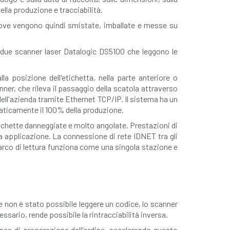
ella produzione e tracciabilità.
dove vengono quindi smistate, imballate e messe su
di due scanner laser Datalogic DS5100 che leggono le
la posizione dell'etichetta, nella parte anteriore o
nner, che rileva il passaggio della scatola attraverso
o dell'azienda tramite Ethernet TCP/IP. Il sistema ha un
omaticamente il 100% della produzione.
tichette danneggiate e molto angolate. Prestazioni di
ta applicazione. La connessione di rete IDNET tra gli
 arco di lettura funziona come una singola stazione e
e non è stato possibile leggere un codice, lo scanner
essario, rende possibile la rintracciabilità inversa.
nea di preparazione dell'ordine, accelerando questo