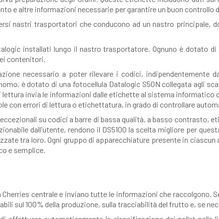
ento e altre informazioni necessarie per garantire un buon controllo d
ersi nastri trasportatori che conducono ad un nastro principale, 
talogic installati lungo il nastro trasportatore. Ognuno è dotato 
ei contenitori.
azione necessario a poter rilevare i codici, indipendentemente dal
onomo, è dotato di una fotocellula Datalogic S50N collegata agli sca
a di lettura invia le informazioni dalle etichette al sistema informatic
tole con errori di lettura o etichettatura, in grado di controllare aut
 eccezionali su codici a barre di bassa qualità, a basso contrasto, e
ionabile dall'utente, rendono il DS5100 la scelta migliore per ques
izzate tra loro. Ogni gruppo di apparecchiature presente in ciascun
co e semplice.
Cherries centrale e inviano tutte le informazioni che raccolgono. S
ili sul 100% della produzione, sulla tracciabilità del frutto e, se nec
i effettuare automaticamente la classificazione dei pallet nella li